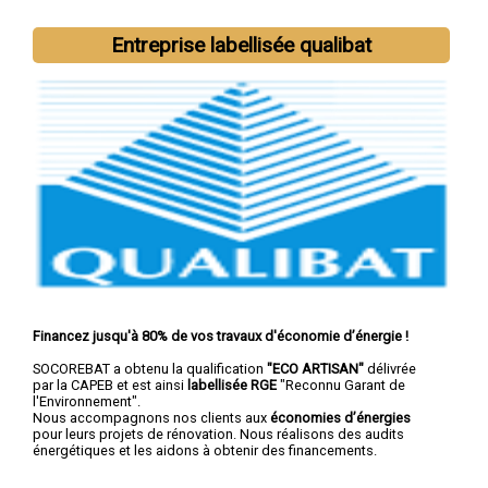
Nous intervenons aussi dans les villes suivantes :
Montluçon
,
Vichy
,
Moulins
,
Cusset
,
Yzeure
,
Domérat
,
Bellerive-sur-Allier
,
Entreprise labellisée qualibat
Commentry
,
Gannat
,
Saint-Pourçain-sur-Sioule
Financez jusqu'à 80% de vos travaux d'économie d’énergie !
SOCOREBAT a obtenu la qualification
"ECO ARTISAN"
délivrée
par la CAPEB et est ainsi
labellisée RGE
"Reconnu Garant de
l'Environnement".
Nous accompagnons nos clients aux
économies d’énergies
pour leurs projets de rénovation. Nous réalisons des audits
énergétiques et les aidons à obtenir des financements.