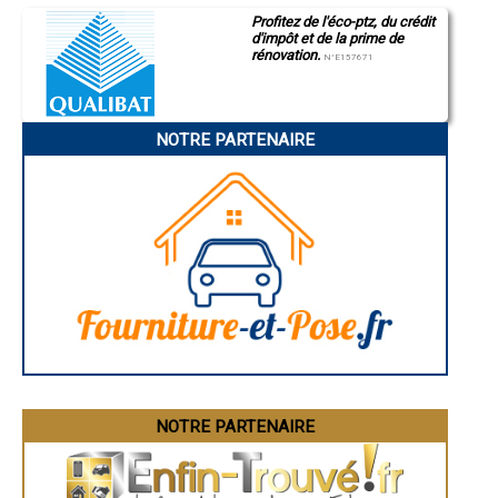
- Diagnostic immobilier à Marcillat-en-Combraille
Profitez de l'éco-ptz, du crédit
- Diagnostic immobilier à Chassenard
d'impôt et de la prime de
rénovation.
- Diagnostic immobilier à Tronget
N°E157671
- Diagnostic immobilier à Saligny-sur-Roudon
- Diagnostic immobilier à Meaulne
- Diagnostic immobilier à Besson
- Diagnostic immobilier à Saint-Bonnet-Tronçais
NOTRE PARTENAIRE
- Diagnostic immobilier à Malicorne
- Diagnostic immobilier à Saint-Prix
- Diagnostic immobilier à Busset
- Diagnostic immobilier à Molles
- Diagnostic immobilier à Ygrande
- Diagnostic immobilier à Billy
- Diagnostic immobilier à Magnet
- Diagnostic immobilier à Mariol
- Diagnostic immobilier à Garnat-sur-Engièvre
- Diagnostic immobilier à Bayet
- Diagnostic immobilier à Arfeuilles
- Diagnostic immobilier à Saint-Ennemond
- Diagnostic immobilier à Cressanges
- Diagnostic immobilier à Hérisson
NOTRE PARTENAIRE
- Diagnostic immobilier à Coulandon
- Diagnostic immobilier à Noyant-d'Allier
- Diagnostic immobilier à Saint-Angel
- Diagnostic immobilier à Serbannes