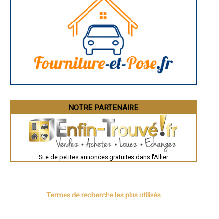
- Entreprise de traitement de remontées capillaires à Estivareilles
- Entreprise de traitement de remontées capillaires à Vaux
- Entreprise de traitement de remontées capillaires à Villeneuve-sur-
Allier
- Entreprise de traitement de remontées capillaires à Bézenet
- Entreprise de traitement de remontées capillaires à La Chapelaude
- Entreprise de traitement de remontées capillaires à Saint-Gérand-le-
Puy
- Entreprise de traitement de remontées capillaires à Thiel-sur-Acolin
- Entreprise de traitement de remontées capillaires à Creuzier-le-Neuf
- Entreprise de traitement de remontées capillaires à Espinasse-
Vozelle
- Entreprise de traitement de remontées capillaires à Marcillat-en-
Combraille
NOTRE PARTENAIRE
- Entreprise de traitement de remontées capillaires à Chassenard
- Entreprise de traitement de remontées capillaires à Tronget
- Entreprise de traitement de remontées capillaires à Saligny-sur-
Roudon
- Entreprise de traitement de remontées capillaires à Meaulne
- Entreprise de traitement de remontées capillaires à Besson
Site de petites annonces gratuites dans l'Allier
- Entreprise de traitement de remontées capillaires à Saint-Bonnet-
Tronçais
- Entreprise de traitement de remontées capillaires à Malicorne
- Entreprise de traitement de remontées capillaires à Saint-Prix
Termes de recherche les plus utilisés
- Entreprise de traitement de remontées capillaires à Busset
- Entreprise de traitement de remontées capillaires à Molles
- Entreprise de traitement de remontées capillaires à Ygrande