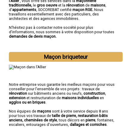
l'Allier
, vous offre ses services dans la
maçonnerie
traditionnelle,
le
gros oeuvre
et la
rénovation
de
maisons
,
d'
appartements
, SOCOREBAT certifié
maçon RGE.
Nous
travaillons essentiellement avec des particuliers, des
architectes et des agences immobilières.
N'hésitez pas à contacter notre société pour plus
d'informations, nous sommes à votre disposition pour toutes
demandes de devis maçon.
Maçon briqueteur
Notre entreprise vous garantie les meilleus maçons pour vous
conseiller pour l'ensemble de vos projets : travaux de
rénovation
sur bâtiments anciens ou neufs,
construction
,
extension
et restructuration de
maisons individuelles
en
agglos ou en briques
.
Nos équipes de
maçons
sont à votre service depuis 8 ans
pour tous vos travaux de
taille de pierre, restauration bâtis
anciens, cheminées de style
, tous décors en
pierre
, fontaines,
escaliers, entourages d'ouvertures,
dallages et corniches
.