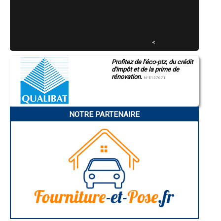
- Artisan Maçon à Ainay-le-Château
- Artisan Maçon à Chamblet
- Artisan Maçon à Hauterive
- Artisan Maçon à Le Donjon
- Artisan Maçon à Chantelle
<
- Artisan Maçon à Toulon-sur-Allier
- Artisan Maçon à Saint-Menoux
Profitez de l'éco-ptz, du crédit
- Artisan Maçon à Bressolles
d'impôt et de la prime de
- Artisan Maçon à Bellenaves
rénovation.
N°E157671
- Artisan Maçon à Estivareilles
- Artisan Maçon à Vaux
- Artisan Maçon à Villeneuve-sur-Allier
- Artisan Maçon à Bézenet
NOTRE PARTENAIRE
- Artisan Maçon à La Chapelaude
- Artisan Maçon à Saint-Gérand-le-Puy
- Artisan Maçon à Thiel-sur-Acolin
- Artisan Maçon à Creuzier-le-Neuf
- Artisan Maçon à Espinasse-Vozelle
- Artisan Maçon à Marcillat-en-Combraille
- Artisan Maçon à Chassenard
- Artisan Maçon à Tronget
- Artisan Maçon à Saligny-sur-Roudon
- Artisan Maçon à Meaulne
- Artisan Maçon à Besson
- Artisan Maçon à Saint-Bonnet-Tronçais