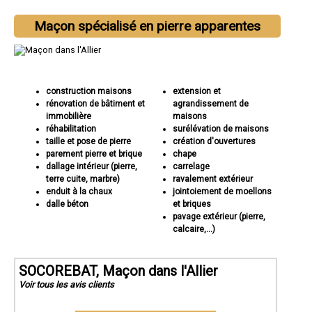
Maçon spécialisé en pierre apparentes
construction maisons
extension et
rénovation de bâtiment et
agrandissement de
immobilière
maisons
réhabilitation
surélévation de maisons
taille et pose de pierre
création d'ouvertures
parement pierre et brique
chape
dallage intérieur (pierre,
carrelage
terre cuite, marbre)
ravalement extérieur
enduit à la chaux
jointoiement de moellons
dalle béton
et briques
pavage extérieur (pierre,
calcaire,...)
SOCOREBAT, Maçon dans l'Allier
Voir tous les avis clients