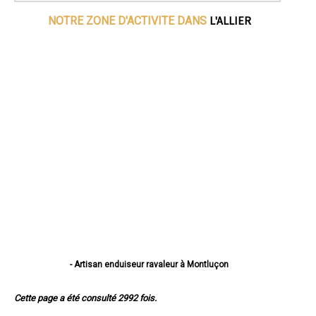
L'ALLIER
NOTRE ZONE D'ACTIVITE DANS
- Artisan enduiseur ravaleur à Montluçon
- Artisan enduiseur ravaleur à Vichy
- Artisan enduiseur ravaleur à Moulins
Cette page a été consulté 2992 fois.
- Artisan enduiseur ravaleur à Cusset
- Artisan enduiseur ravaleur à Yzeure