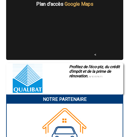
- L'isolation de vos combles à 1 euro* à Doyet
Plan d'accès
Google Maps
- L'isolation de vos combles à 1 euro* à Quinssaines
- L'isolation de vos combles à 1 euro* à Molinet
- L'isolation de vos combles à 1 euro* à Broût-Vernet
- L'isolation de vos combles à 1 euro* à Buxières-les-Mines
- L'isolation de vos combles à 1 euro* à Ainay-le-Château
- L'isolation de vos combles à 1 euro* à Chamblet
- L'isolation de vos combles à 1 euro* à Hauterive
- L'isolation de vos combles à 1 euro* à Le Donjon
- L'isolation de vos combles à 1 euro* à Chantelle
<
- L'isolation de vos combles à 1 euro* à Toulon-sur-Allier
- L'isolation de vos combles à 1 euro* à Saint-Menoux
Profitez de l'éco-ptz, du crédit
- L'isolation de vos combles à 1 euro* à Bressolles
d'impôt et de la prime de
- L'isolation de vos combles à 1 euro* à Bellenaves
rénovation.
N°E157671
- L'isolation de vos combles à 1 euro* à Estivareilles
- L'isolation de vos combles à 1 euro* à Vaux
- L'isolation de vos combles à 1 euro* à Villeneuve-sur-Allier
- L'isolation de vos combles à 1 euro* à Bézenet
NOTRE PARTENAIRE
- L'isolation de vos combles à 1 euro* à La Chapelaude
- L'isolation de vos combles à 1 euro* à Saint-Gérand-le-Puy
- L'isolation de vos combles à 1 euro* à Thiel-sur-Acolin
- L'isolation de vos combles à 1 euro* à Creuzier-le-Neuf
- L'isolation de vos combles à 1 euro* à Espinasse-Vozelle
- L'isolation de vos combles à 1 euro* à Marcillat-en-Combraille
- L'isolation de vos combles à 1 euro* à Chassenard