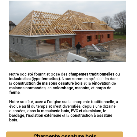
Notre société fournit et pose des
charpentes traditionnelles
ou
industrielles (type fermettes).
Nous sommes spécialisés dans
la
construction de maisons ossature bois
et la
rénovation
de
maisons normandes
, en
colombage
,
manoirs
, et
corps de
ferme
.
Notre société, axée à l'origine sur la charpente traditionnelle, a
évolué au fil du temps et s'est diversifiée, depuis une dizaine
d'années, dans la
menuiserie bois, PVC et aluminium
, le
bardage
, l'
isolation extérieure
et la
construction à ossature
bois
.
Charpente ossature bois