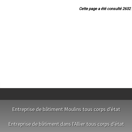
évation de maison à Vichy
vation de maison à Moulins
Cette page a été consulté 2632 f
vation de maison à Cusset
vation de maison à Yzeure
ation de maison à Domérat
 de maison à Bellerive-sur-Allier
tion de maison à Commentry
vation de maison à Gannat
 maison à Saint-Pourçain-sur-Sioule
tion de maison à Désertines
ation de maison à Avermes
 de maison à Varennes-sur-Allier
 maison à Saint-Germain-des-Fossés
ation de maison à Lapalisse
n de maison à Creuzier-le-Vieux
de maison à Dompierre-sur-Besbre
tion de maison à Saint-Yorre
on de maison à Néris-les-Bains
vation de maison à Abrest
de maison à Bourbon-l'Archambault
vation de maison à Huriel
Entreprise de bâtiment Moulins tous corps d'état
vation de maison à Vendat
ation de maison à Prémilhat
NOS EQUIPES
on de maison à Cosne-d'Allier
Entreprise de bâtiment dans l'Allier tous corps d'état
tion de maison à Lurcy-Lévis
Terrassier Moulins