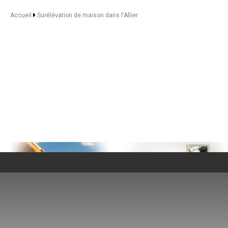
- Surél
- Surélé
Accueil
Surélévation de maison dans l'Allier
- Surélé
- Surélé
- Surélév
- Surélévation
- Suréléva
- Surélé
- Surélévation de
- Suréléva
- Surélév
- Surélévation
- Surélévation de
- Surélév
- Surélévatio
- Surélévation 
- Suréléva
- Surélévati
- Surélé
- Surélévation 
- Surélé
- Surélé
- Surélév
NOS SERVICES
- Surélévati
- Suréléva
Maitrise d'oeuvre Moulins