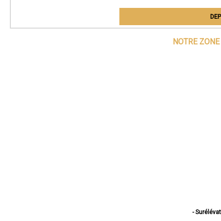
DEP
NOTRE ZONE 
- Suréléva