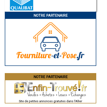
- Extension de maison à Meaulne
- Extension de maison à Besson
- Extension de maison à Saint-Bonnet-Tronçais
NOTRE PARTENAIRE
- Extension de maison à Malicorne
- Extension de maison à Saint-Prix
- Extension de maison à Busset
- Extension de maison à Molles
- Extension de maison à Ygrande
- Extension de maison à Billy
- Extension de maison à Magnet
- Extension de maison à Mariol
- Extension de maison à Garnat-sur-Engièvre
- Extension de maison à Bayet
- Extension de maison à Arfeuilles
- Extension de maison à Saint-Ennemond
- Extension de maison à Cressanges
- Extension de maison à Hérisson
- Extension de maison à Coulandon
NOTRE PARTENAIRE
- Extension de maison à Noyant-d'Allier
- Extension de maison à Saint-Angel
- Extension de maison à Serbannes
- Extension de maison à Biozat
- Extension de maison à Escurolles
Site de petites annonces gratuites dans l'Allier
- Extension de maison à Saulcet
- Extension de maison à Montvicq