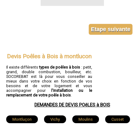
Devis Poêles à Bois à montlucon
Il existe différents
types de poêles à bois
: petit,
grand, double combustion, bouilleur, etc.
SOCOREBAT est là pour vous conseiller au
mieux dans votre choix en fonction de vos
besoins et de votre logement et vous
accompagner pour
l'installation ou le
remplacement de votre poêle à bois
.
DEMANDES DE DEVIS POêLES à BOIS
Montluçon
Vichy
Moulins
Cusset
Yzeure
Domérat
Bellerive-sur-Allier