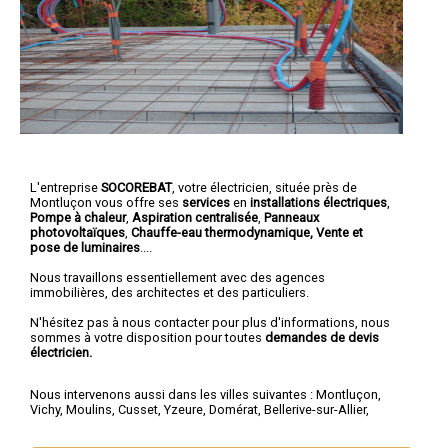
L'entreprise
SOCOREBAT
,
votre électricien
, située près de
Montluçon vous offre ses
services
en
installations électriques
,
Pompe à chaleur
,
Aspiration centralisée
,
Panneaux
photovoltaïques
,
Chauffe-eau thermodynamique, Vente et
pose de luminaires
....
Nous travaillons essentiellement avec des agences
immobilières, des architectes et des particuliers.
N'hésitez pas à nous contacter pour plus d'informations, nous
sommes à votre disposition pour toutes
demandes de devis
électricien.
Nous intervenons aussi dans les villes suivantes :
Montluçon
,
Vichy
,
Moulins
,
Cusset
,
Yzeure
,
Domérat
,
Bellerive-sur-Allier
,
Commentry
,
Gannat
,
Saint-Pourçain-sur-Sioule