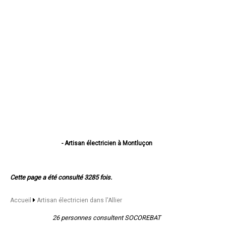
- Artisan électricien à Montluçon
- Artisan électricien à Vichy
- Artisan électricien à Moulins
- Artisan électricien à Cusset
Cette page a été consulté 3285 fois.
- Artisan électricien à Yzeure
- Artisan électricien à Domérat
- Artisan électricien à Bellerive-sur-Allier
Accueil
Artisan électricien dans l'Allier
- Artisan électricien à Commentry
- Artisan électricien à Gannat
26 personnes consultent SOCOREBAT
- Artisan électricien à Saint-Pourçain-sur-Sioule